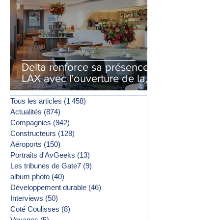
Delta renforce sa présence à
LAX avec l'ouverture de la
première phase d'un second
salon Delta One
Tous les articles
(1 458)
1 458 posts
Actualités
(874)
874 posts
Compagnies
(942)
942 posts
Constructeurs
(128)
128 posts
Aéroports
(150)
150 posts
Portraits d'AvGeeks
(13)
13 posts
Les tribunes de Gate7
(9)
9 posts
album photo
(40)
40 posts
Développement durable
(46)
46 posts
Interviews
(50)
50 posts
Coté Coulisses
(8)
8 posts
Voyages
(5)
5 posts