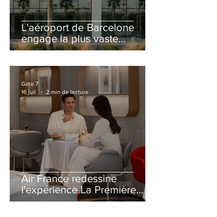
L'aéroport de Barcelone
engage la plus vaste
rénovation de son Terminal
2 depuis son ouverture
Gate 7
16 juil.
2 min de lecture
Air France redessine
l'expérience La Première
avec un salon entièrement
repensé à Paris-CDG