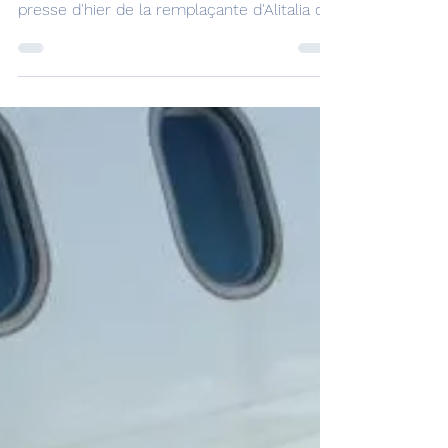
compagnie italienne
Paris le 16 octobre 2021 - Une certaine
confusion régnait jusqu'à la conférence de
presse d'hier de la remplaçante d'Alitalia qui
avait...