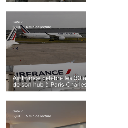
et Zurich
Gate 7
6 juil.
6 min de lecture
Air France célèbre les 30 ans
de son hub à Paris-Charles
de Gaulle
Gate 7
6 juil.
5 min de lecture