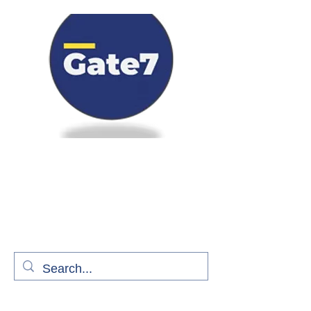
Bienvenue à bord de Gate7
le média qui fait décoller l'information
aérienne
S'abonner gratuitement pour