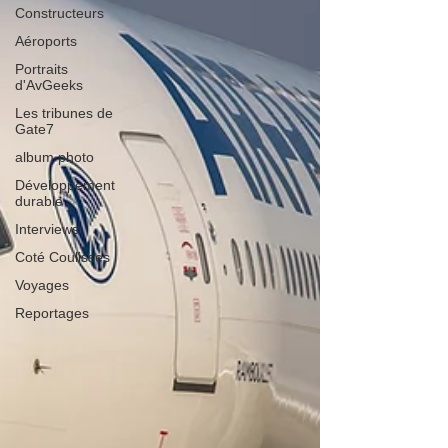
Constructeurs
Aéroports
Portraits
d'AvGeeks
Les tribunes de
Gate7
album photo
Développement
durable
Interviews
Coté Coulisses
Voyages
Reportages