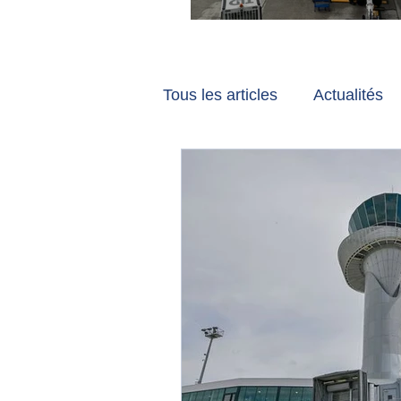
Vancouver et Zuri
Tous les articles
Actualités
Les tribunes de Gate7
a
Voyages
Reportages