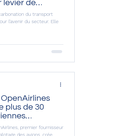
 levier de
écarbonation du transport
our l’avenir du secteur. Elle
 OpenAirlines
e plus de 30
iennes
Airlines, premier fournisseur
ilotage des avions, crée