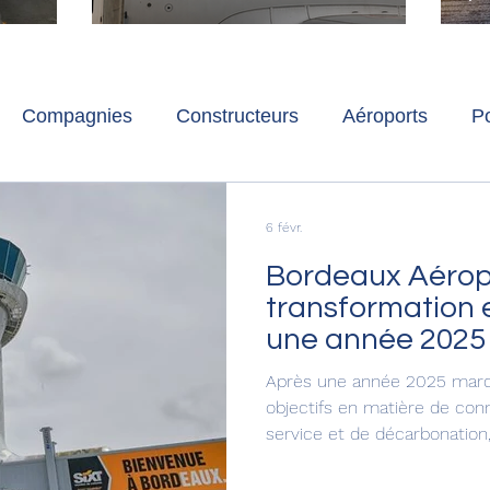
ch
Paris-Charles de Gaulle
l
p
s
Compagnies
Constructeurs
Aéroports
Po
lbum photo
Développement durable
Interviews
6 févr.
Bordeaux Aéropo
transformation 
une année 2025
objectifs.
Après une année 2025 marqu
objectifs en matière de conn
service et de décarbonatio
en 2026 une nouvelle phase