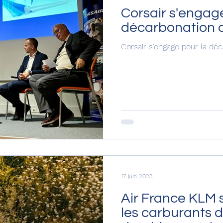
Corsair s'engag
décarbonation d
Corsair s'engage pour la déc
17 juin 2023
Air France KLM 
les carburants d