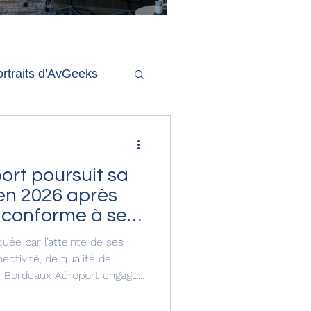
'ouverture de la
remière phase d'un
econd salon Delta One
rtraits d'AvGeeks
Coté Coulisses
rt poursuit sa
en 2026 après
 conforme à ses
ée par l’atteinte de ses
ectivité, de qualité de
n, Bordeaux Aéroport engage
 de transformation.