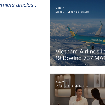
rniers articles :
Gate 7
28 juil.
2 min de lecture
Vietnam Airlines l
19 Boeing 737 MA
pour accélérer la
modernisation de 
flotte
Gate 7
16 juil.
2 min de lecture