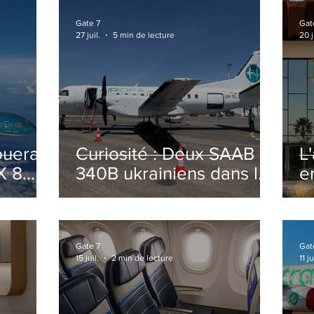
Gate 7
Gat
27 juil.
5 min de lecture
20 j
ouera
Curiosité : Deux SAAB
L
X 8
340B ukrainiens dans le
e
ciel Italien cet été
r
sa
T
o
Gate 7
Gat
15 juil.
2 min de lecture
11 ju