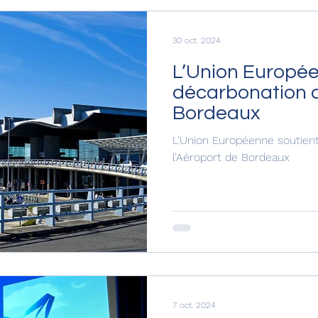
30 oct. 2024
L’Union Europée
décarbonation d
Bordeaux
L’Union Européenne soutient
l’Aéroport de Bordeaux
7 oct. 2024