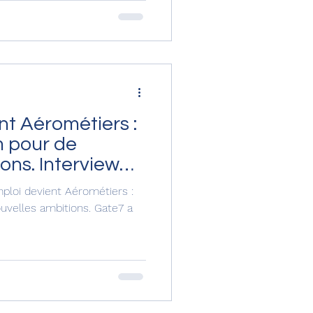
nt Aérométiers :
 pour de
ons. Interview
mploi devient Aérométiers :
es ambitions. Gate7 a