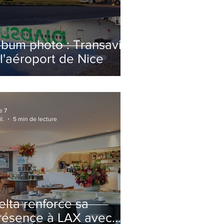
lbum photo : Transavia
 l'aéroport de Nice
e 7
l.
5 min de lecture
elta renforce sa
résence à LAX avec