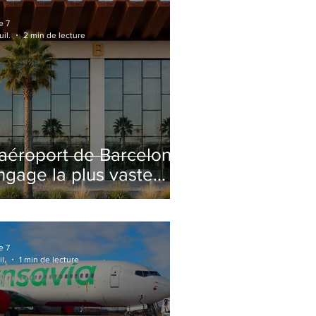
e 7
uil.
2 min de lecture
'aéroport de Barcelone
ngage la plus vaste
énovation de son
erminal 2 depuis son
uverture
e 7
il.
1 min de lecture