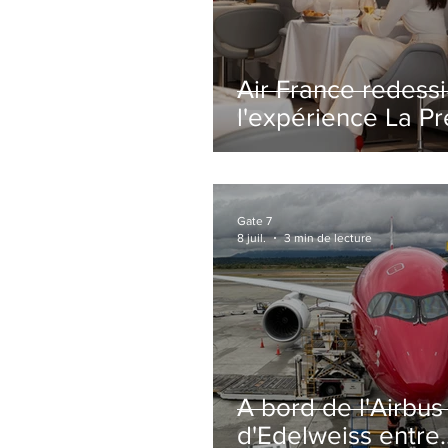
Air France redess
l'expérience La P
avec un salon
entièrement repe
Paris-CDG
Gate 7
8 juil.
3 min de lecture
A bord de l'Airbu
d'Edelweiss entre