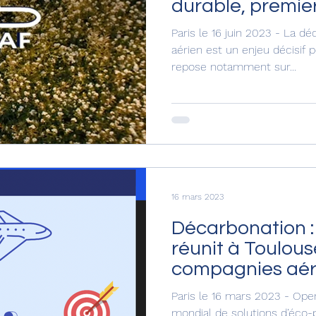
durable, premier
décarbonation
Paris le 16 juin 2023 - La d
aérien est un enjeu décisif p
repose notamment sur...
16 mars 2023
Décarbonation :
réunit à Toulous
compagnies aér
internationales
Paris le 16 mars 2023 - Open
mondial de solutions d’éco-p