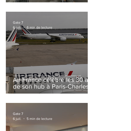
et Zurich
Gate 7
6 juil.
6 min de lecture
Air France célèbre les 30 ans
de son hub à Paris-Charles
de Gaulle
Gate 7
6 juil.
5 min de lecture