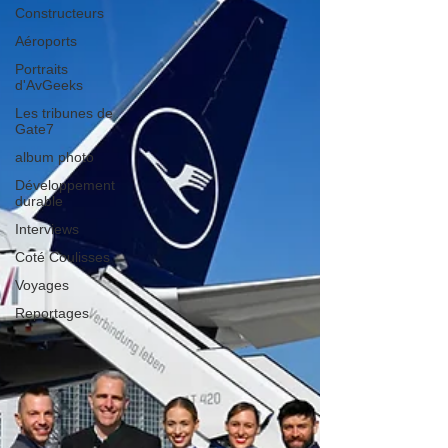
Constructeurs
Aéroports
Portraits
d'AvGeeks
Les tribunes de
Gate7
album photo
Développement
durable
Interviews
Coté Coulisses
Voyages
Reportages