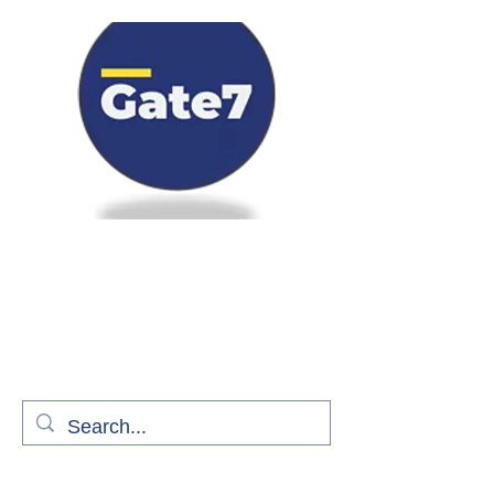
Bienvenue à bord de Gate7
le média qui fait décoller l'information
aérienne
S'abonner gratuitement pour