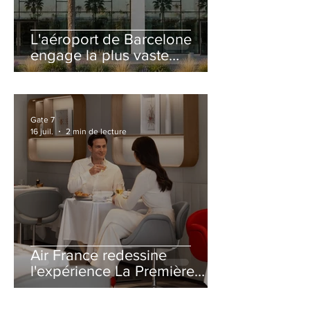
L'aéroport de Barcelone
engage la plus vaste
rénovation de son Terminal
2 depuis son ouverture
Gate 7
16 juil.
2 min de lecture
Air France redessine
l'expérience La Première
avec un salon entièrement
repensé à Paris-CDG