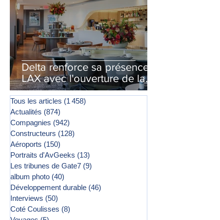
Delta renforce sa présence à
LAX avec l'ouverture de la
première phase d'un second
salon Delta One
Tous les articles
(1 458)
1 458 posts
Actualités
(874)
874 posts
Compagnies
(942)
942 posts
Constructeurs
(128)
128 posts
Aéroports
(150)
150 posts
Portraits d'AvGeeks
(13)
13 posts
Les tribunes de Gate7
(9)
9 posts
album photo
(40)
40 posts
Développement durable
(46)
46 posts
Interviews
(50)
50 posts
Coté Coulisses
(8)
8 posts
Voyages
(5)
5 posts