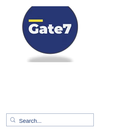
Bienvenue à bord de Gate7
le média qui fait décoller l'information
aérienne
S'abonner gratuitement pour