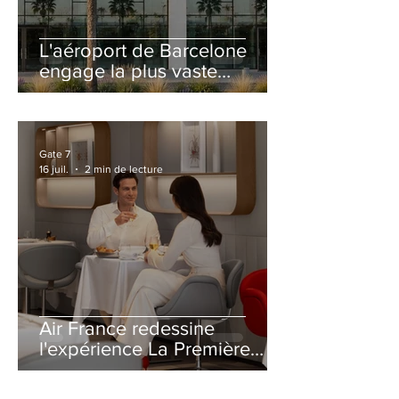
L'aéroport de Barcelone
engage la plus vaste
rénovation de son Terminal
2 depuis son ouverture
Gate 7
16 juil.
2 min de lecture
Air France redessine
l'expérience La Première
avec un salon entièrement
repensé à Paris-CDG