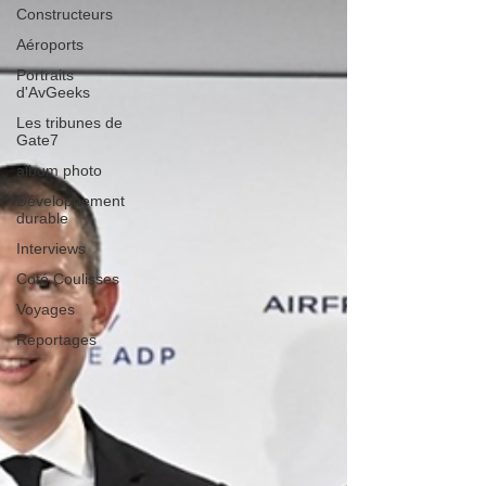
Constructeurs
Aéroports
Portraits
d'AvGeeks
Les tribunes de
Gate7
album photo
Développement
durable
Interviews
Coté Coulisses
Voyages
Reportages