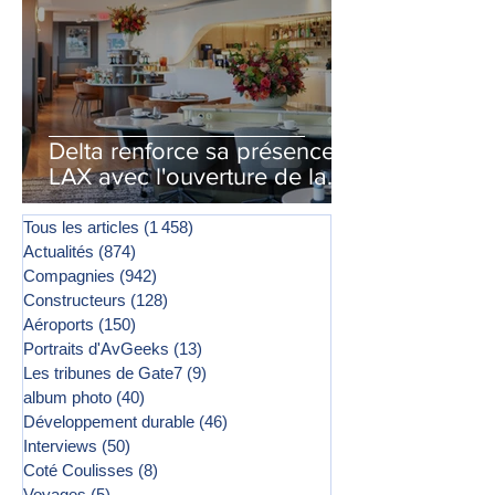
Delta renforce sa présence à
LAX avec l'ouverture de la
première phase d'un second
salon Delta One
Tous les articles
(1 458)
1 458 posts
Actualités
(874)
874 posts
Compagnies
(942)
942 posts
Constructeurs
(128)
128 posts
Aéroports
(150)
150 posts
Portraits d'AvGeeks
(13)
13 posts
Les tribunes de Gate7
(9)
9 posts
album photo
(40)
40 posts
Développement durable
(46)
46 posts
Interviews
(50)
50 posts
Coté Coulisses
(8)
8 posts
Voyages
(5)
5 posts