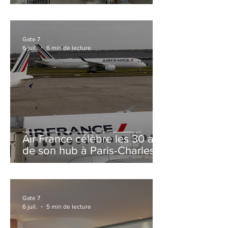
et Zurich
Gate 7
6 juil.
6 min de lecture
Air France célèbre les 30 ans
de son hub à Paris-Charles
de Gaulle
Gate 7
6 juil.
5 min de lecture