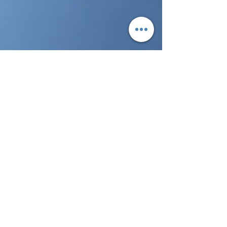
propose un album photos signé Christian
Laugier. L'occasion de découvrir une partie
de la flotte de Transavia avec un autre
regard. miroir miroir suis je le plus beau ?
Un boieng 737 de Transavia se reflète dans
une flaque d'eau _ Christian Laugier Au
départ de Paris Orly, les vols à destination
de Nice seront opé