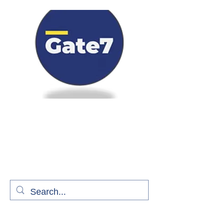
Bienvenue à bord de Gate7
le média qui fait décoller l'information
aérienne
S'abonner gratuitement pour