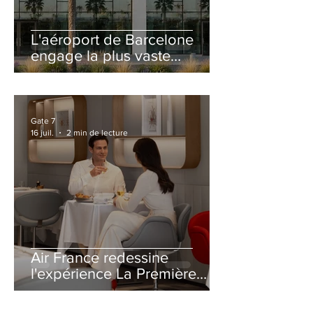
L'aéroport de Barcelone
engage la plus vaste
rénovation de son Terminal
2 depuis son ouverture
Gate 7
16 juil.
2 min de lecture
Air France redessine
l'expérience La Première
avec un salon entièrement
repensé à Paris-CDG