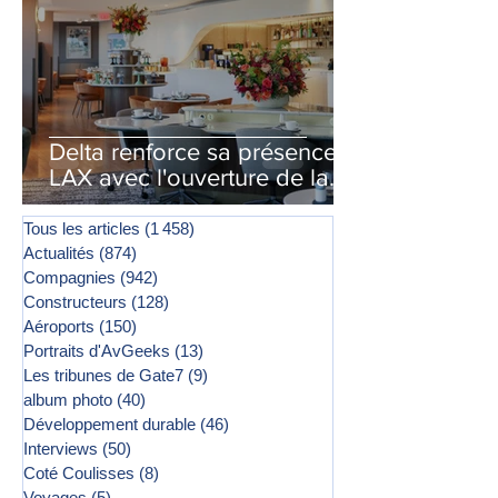
Delta renforce sa présence à
LAX avec l'ouverture de la
première phase d'un second
salon Delta One
Tous les articles
(1 458)
1 458 posts
Actualités
(874)
874 posts
Compagnies
(942)
942 posts
Constructeurs
(128)
128 posts
Aéroports
(150)
150 posts
Portraits d'AvGeeks
(13)
13 posts
Les tribunes de Gate7
(9)
9 posts
album photo
(40)
40 posts
Développement durable
(46)
46 posts
Interviews
(50)
50 posts
Coté Coulisses
(8)
8 posts
Voyages
(5)
5 posts