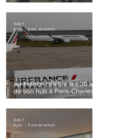
et Zurich
Gate 7
6 juil.
6 min de lecture
Air France célèbre les 30 ans
de son hub à Paris-Charles
de Gaulle
Gate 7
6 juil.
5 min de lecture