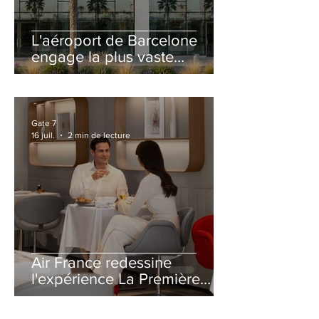
L'aéroport de Barcelone
engage la plus vaste
rénovation de son Terminal
2 depuis son ouverture
Gate 7
16 juil.
2 min de lecture
Air France redessine
l'expérience La Première
avec un salon entièrement
repensé à Paris-CDG