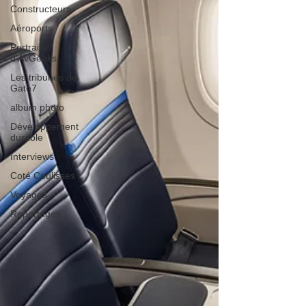
Constructeurs
Aéroports
Portraits
d'AvGeeks
Les tribunes de
Gate7
album photo
Développement
durable
Interviews
Coté Coulisses
Voyages
Reportages