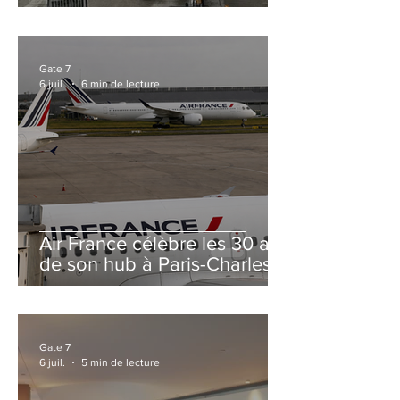
et Zurich
Gate 7
6 juil.
6 min de lecture
Air France célèbre les 30 ans
de son hub à Paris-Charles
de Gaulle
Gate 7
6 juil.
5 min de lecture