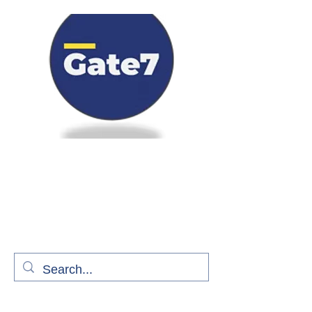
Bienvenue à bord de Gate7
le média qui fait décoller l'information
aérienne
S'abonner gratuitement pour