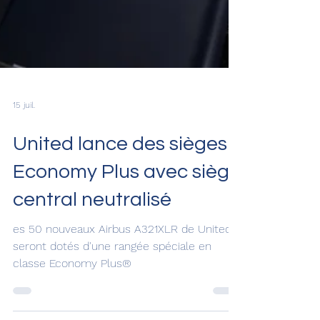
15 juil.
United lance des sièges
Economy Plus avec siège
central neutralisé
es 50 nouveaux Airbus A321XLR de United
seront dotés d'une rangée spéciale en
classe Economy Plus®