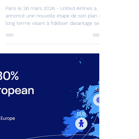
- un record pour une
compagnie aérienne
Paris le 26 mars 2026 - United Airlines a
annoncé une nouvelle étape de son plan à
long terme visant à fidéliser davantage ses
clients et à accentuer encore sa
différenciation face à la concurrence. La
compagnie prévoit de recevoir plus de 250
nouveaux appareils d’ici avril 2028 - le plus
grand nombre pour une compagnie
aérienne sur une période de deux ans - afin
de poursuivre la modernisation de sa flotte,
d’introduire de nouvelles variantes
d’appareils, de créer une nouve