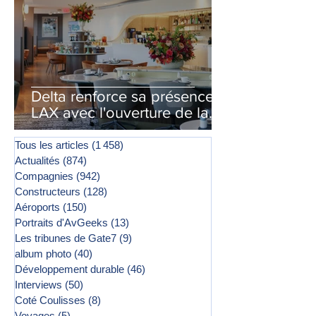
Delta renforce sa présence à
LAX avec l'ouverture de la
première phase d'un second
salon Delta One
Tous les articles
(1 458)
1 458 posts
Actualités
(874)
874 posts
Compagnies
(942)
942 posts
Constructeurs
(128)
128 posts
Aéroports
(150)
150 posts
Portraits d'AvGeeks
(13)
13 posts
Les tribunes de Gate7
(9)
9 posts
album photo
(40)
40 posts
Développement durable
(46)
46 posts
Interviews
(50)
50 posts
Coté Coulisses
(8)
8 posts
Voyages
(5)
5 posts