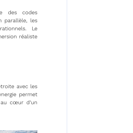
ce des codes 
parallèle, les 
tionnels. Le 
sion réaliste 
roite avec les 
ynergie permet 
 au cœur d’un 