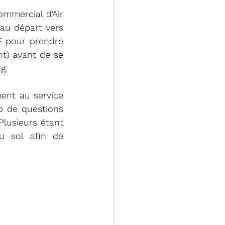
mmercial d'Air 
au départ vers 
F pour prendre 
t) avant de se 
g. 
ent au service 
p de questions 
lusieurs étant 
u sol afin de 