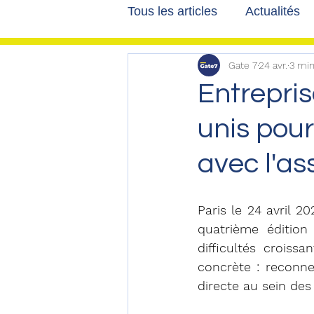
Tous les articles
Actualités
Gate 7
24 avr.
3 min
Les tribunes de Gate7
a
Entrepris
unis pour
Voyages
Reportages
avec l'a
Paris le 24 avril 20
quatrième éditio
difficultés croiss
concrète : reconne
directe au sein des