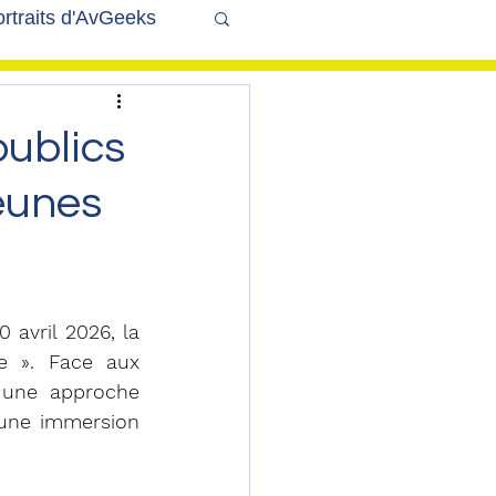
rtraits d'AvGeeks
Coté Coulisses
publics
jeunes
 avril 2026, la 
 ». Face aux 
r une approche 
une immersion 