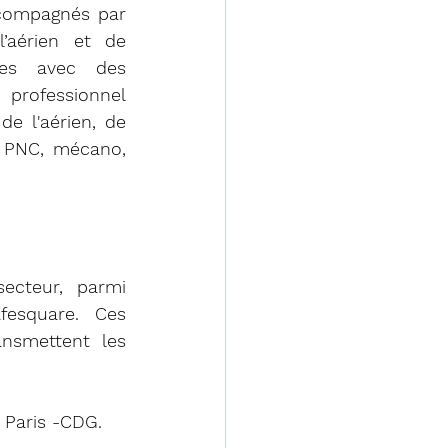
compagnés par 
’aérien et de 
res avec des 
professionnel 
e l'aérien, de 
, PNC, mécano, 
ecteur, parmi 
esquare. Ces 
nsmettent les 
à Paris -CDG. 