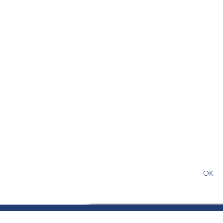
S'abonner gratuitement pour
article
OK