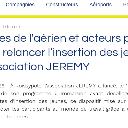
Compagnies
Constructeurs
Aéroports
Po
 de lecture
lbum photo
Développement durable
Interviews
es de l'aérien et acteurs 
 relancer l’insertion des 
ssociation JEREMY
26 - À Roissypole, l’association JEREMY a lancé, le 10
n de son programme « Immersion avant décollage
antes d’insertion des jeunes, ce dispositif mise su
cter les participants au monde du travail grâce à 
 entreprises.