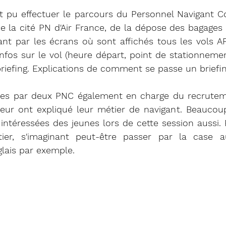
t pu effectuer le parcours du Personnel Navigant Co
 la cité PN d'Air France, de la dépose des bagages 
ant par les écrans où sont affichés tous les vols A
fos sur le vol (heure départ, point de stationnemen
 briefing. Explications de comment se passe un briefin
llies par deux PNC également en charge du recrutem
leur ont expliqué leur métier de navigant. Beaucou
 intéressées des jeunes lors de cette session aussi. P
tier, s'imaginant peut-être passer par la case a
glais par exemple.