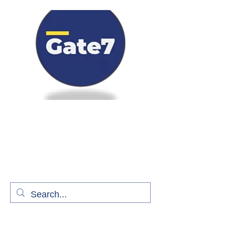
Bienvenue à bord de Gate7
le média qui fait décoller l'information
aérienne
S'abonner gratuitement pour