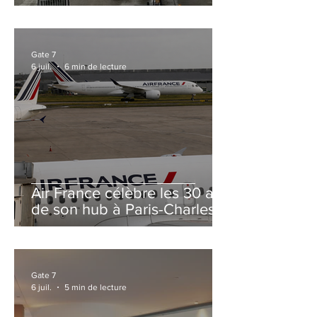
et Zurich
Gate 7
6 juil.
6 min de lecture
Air France célèbre les 30 ans
de son hub à Paris-Charles
de Gaulle
Gate 7
6 juil.
5 min de lecture