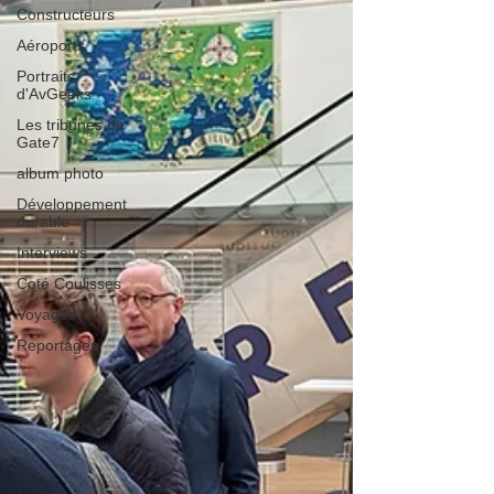
Constructeurs
Aéroports
Portraits
d'AvGeeks
Les tribunes de
Gate7
album photo
Développement
durable
Interviews
Coté Coulisses
Voyages
Reportages