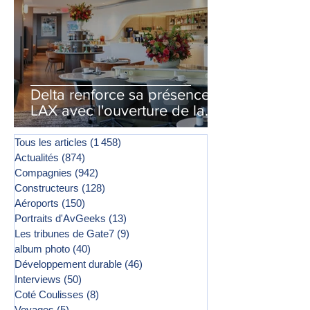
Delta renforce sa présence à
LAX avec l'ouverture de la
première phase d'un second
salon Delta One
Tous les articles
(1 458)
1 458 posts
Actualités
(874)
874 posts
Compagnies
(942)
942 posts
Constructeurs
(128)
128 posts
Aéroports
(150)
150 posts
Portraits d'AvGeeks
(13)
13 posts
Les tribunes de Gate7
(9)
9 posts
album photo
(40)
40 posts
Développement durable
(46)
46 posts
Interviews
(50)
50 posts
Coté Coulisses
(8)
8 posts
Voyages
(5)
5 posts