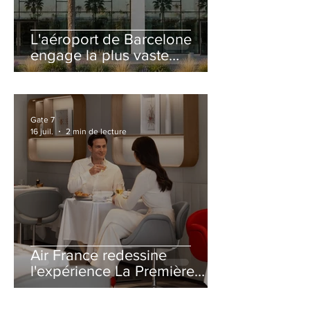
L'aéroport de Barcelone
engage la plus vaste
rénovation de son Terminal
2 depuis son ouverture
Gate 7
16 juil.
2 min de lecture
Air France redessine
l'expérience La Première
avec un salon entièrement
repensé à Paris-CDG