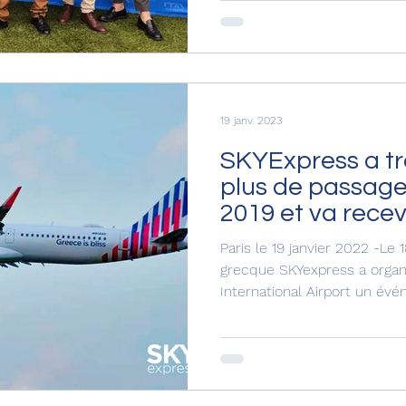
19 janv. 2023
SKYExpress a tr
plus de passage
2019 et va recev
A321neo
Paris le 19 janvier 2022 -Le 
grecque SKYexpress a organ
International Airport un évé