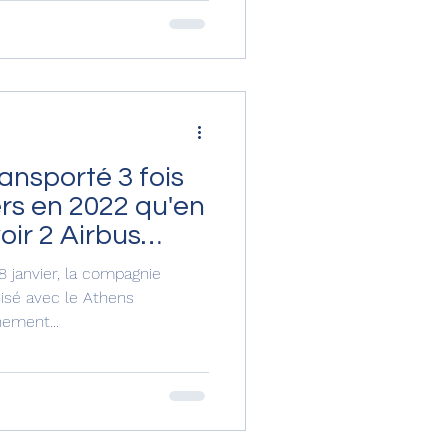
ansporté 3 fois
rs en 2022 qu'en
oir 2 Airbus
18 janvier, la compagnie
isé avec le Athens
nement...