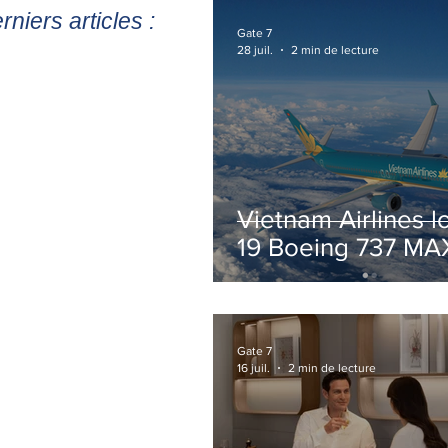
rniers articles :
Gate 7
28 juil.
2 min de lecture
Vietnam Airlines l
19 Boeing 737 MA
pour accélérer la
modernisation de 
flotte
Gate 7
16 juil.
2 min de lecture