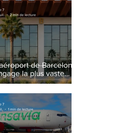
e 7
uil.
2 min de lecture
'aéroport de Barcelone
ngage la plus vaste
énovation de son
erminal 2 depuis son
uverture
e 7
il.
1 min de lecture