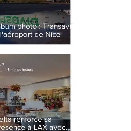
lbum photo : Transavia
 l'aéroport de Nice
e 7
l.
5 min de lecture
elta renforce sa
résence à LAX avec