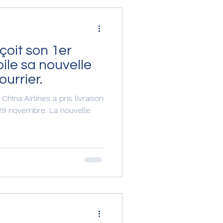
çoit son 1er
ile sa nouvelle
urrier.
hina Airlines a pris livraison
29 novembre. La nouvelle