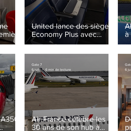
ine
United lance des sièges
A
remière
Economy Plus avec
à
siège central neutralisé
nsé à
Gate 7
Gat
6 juil.
6 min de lecture
6 jui
s A350
Air France célèbre les
D
30 ans de son hub à
p