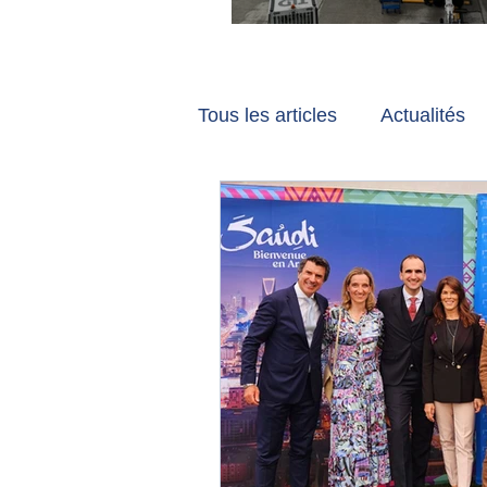
Vancouver et Zuri
Tous les articles
Actualités
Les tribunes de Gate7
a
Voyages
Reportages