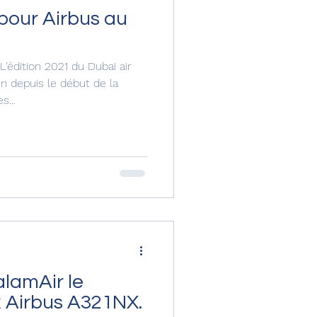
pour Airbus au
L'édition 2021 du Dubai air
n depuis le début de la
s...
alamAir le
 Airbus A321NX.