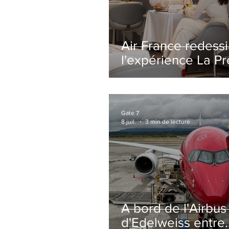
Air France redess
l'expérience La P
avec un salon
entièrement repe
Paris-CDG
Gate 7
8 juil.
3 min de lecture
A bord de l'Airbu
d'Edelweiss entre