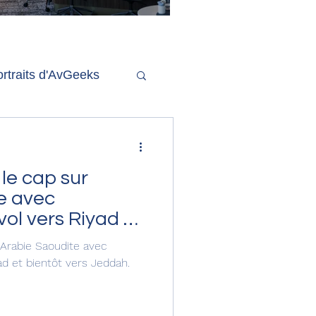
'ouverture de la
remière phase d'un
econd salon Delta One
rtraits d'AvGeeks
Coté Coulisses
le cap sur
te avec
vol vers Riyad et
ddah.
'Arabie Saoudite avec
yad et bientôt vers Jeddah.