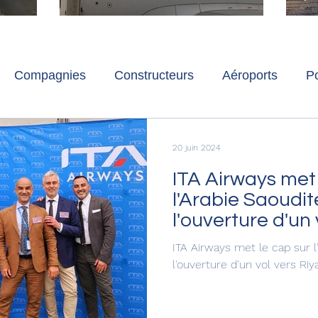
ch
Paris-Charles de Gaulle
l
p
s
Compagnies
Constructeurs
Aéroports
Po
lbum photo
Développement durable
Interviews
20 juin 2024
ITA Airways met 
l'Arabie Saoudi
l'ouverture d'un 
bientôt vers Je
ITA Airways met le cap sur l
l'ouverture d'un vol vers Ri