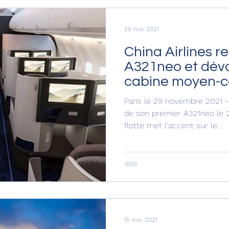
29 nov. 2021
China Airlines re
A321neo et dévo
cabine moyen-co
Paris le 29 novembre 2021 - C
de son premier A321neo le 
flotte met l'accent sur le...
15 nov. 2021