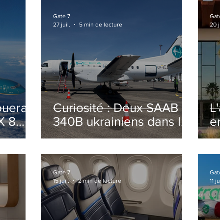
Gate 7
Gat
27 juil.
5 min de lecture
20 j
ouera
Curiosité : Deux SAAB
L
X 8
340B ukrainiens dans le
e
ciel Italien cet été
r
sa
T
o
Gate 7
Gat
15 juil.
2 min de lecture
11 ju