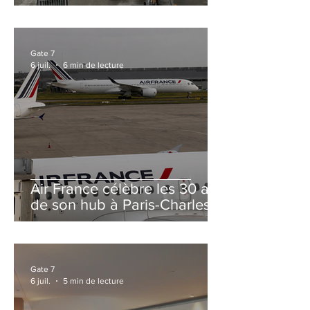
et Zurich
Gate 7
6 juil.
6 min de lecture
Air France célèbre les 30 ans
de son hub à Paris-Charles
de Gaulle
Gate 7
6 juil.
5 min de lecture