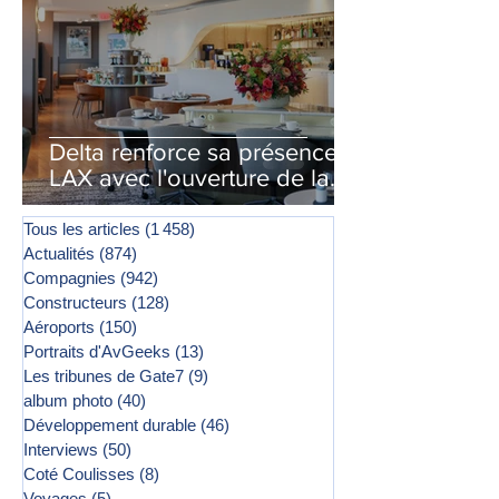
Delta renforce sa présence à
LAX avec l'ouverture de la
première phase d'un second
salon Delta One
Tous les articles
(1 458)
1 458 posts
Actualités
(874)
874 posts
Compagnies
(942)
942 posts
Constructeurs
(128)
128 posts
Aéroports
(150)
150 posts
Portraits d'AvGeeks
(13)
13 posts
Les tribunes de Gate7
(9)
9 posts
album photo
(40)
40 posts
Développement durable
(46)
46 posts
Interviews
(50)
50 posts
Coté Coulisses
(8)
8 posts
Voyages
(5)
5 posts