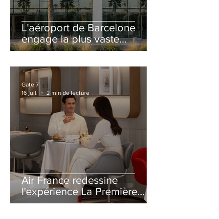
L'aéroport de Barcelone
engage la plus vaste
rénovation de son Terminal
2 depuis son ouverture
Gate 7
16 juil.
2 min de lecture
Air France redessine
l'expérience La Première
avec un salon entièrement
repensé à Paris-CDG