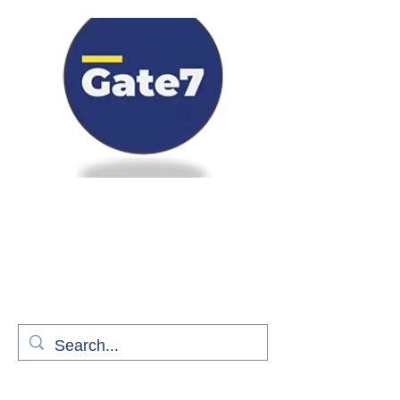
Bienvenue à bord de Gate7
le média qui fait décoller l'information
aérienne
S'abonner gratuitement pour