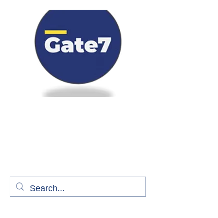
Bienvenue à bord de Gate7
le média qui fait décoller l'information
aérienne
S'abonner gratuitement pour