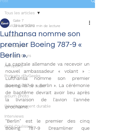
Post
Tous les articles
Gate 7
Tous les articles
22 oct. 2021
2 min de lecture
Lufthansa nomme son
Actualités
premier Boeing 787-9 «
Compagnies
Berlin ».
Constructeurs
La capitale allemande va recevoir un 
Aéroports
nouvel ambassadeur « volant » : 
Portraits d'AvGeeks
Lufthansa nomme son premier 
Boeing 787-9 « Berlin ». La cérémonie 
Les tribunes de Gate7
de baptême devrait avoir lieu après 
album photo
la livraison de l'avion l'année 
Développement durable
prochaine.
Interviews
"Berlin" est le premier des cinq 
Coté Coulisses
Boeing 787-9 Dreamliner que 