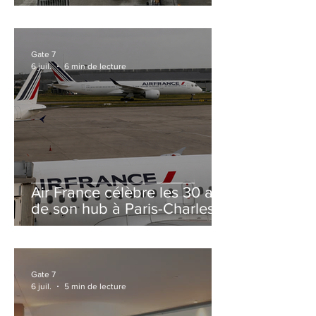
et Zurich
Gate 7
6 juil.
6 min de lecture
Air France célèbre les 30 ans
de son hub à Paris-Charles
de Gaulle
Gate 7
6 juil.
5 min de lecture