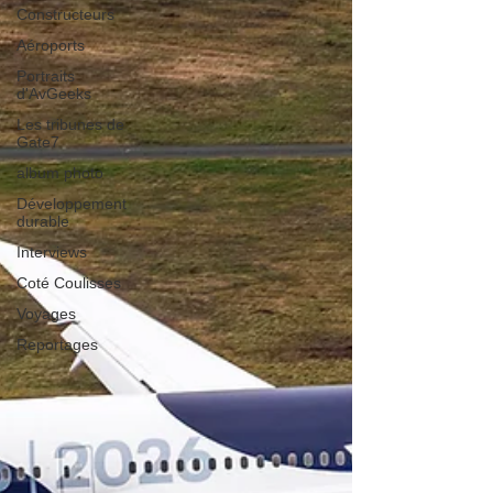
Constructeurs
Aéroports
Portraits
d'AvGeeks
Les tribunes de
Gate7
album photo
Développement
durable
Interviews
Coté Coulisses
Voyages
Reportages