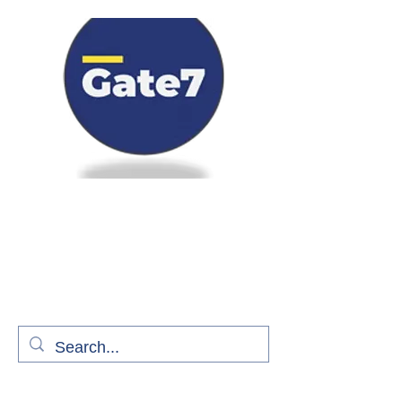
Bienvenue à bord de Gate7
le média qui fait décoller l'information
aérienne
S'abonner gratuitement pour