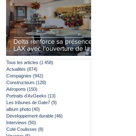
Delta renforce sa présence à
LAX avec l'ouverture de la
première phase d'un second
salon Delta One
Tous les articles
(1 458)
1 458 posts
Actualités
(874)
874 posts
Compagnies
(942)
942 posts
Constructeurs
(128)
128 posts
Aéroports
(150)
150 posts
Portraits d'AvGeeks
(13)
13 posts
Les tribunes de Gate7
(9)
9 posts
album photo
(40)
40 posts
Développement durable
(46)
46 posts
Interviews
(50)
50 posts
Coté Coulisses
(8)
8 posts
Voyages
(5)
5 posts