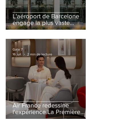
L'aéroport de Barcelone
engage la plus vaste
rénovation de son Terminal
2 depuis son ouverture
Gate 7
16 juil.
2 min de lecture
Air France redessine
l'expérience La Première
avec un salon entièrement
repensé à Paris-CDG