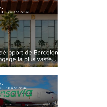
e 7
uil.
2 min de lecture
'aéroport de Barcelone
ngage la plus vaste
énovation de son
erminal 2 depuis son
uverture
e 7
il.
1 min de lecture