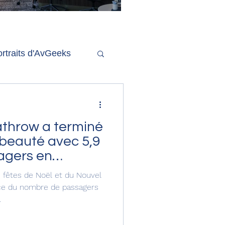
'ouverture de la
remière phase d'un
econd salon Delta One
rtraits d'AvGeeks
Coté Coulisses
athrow a terminé
 beauté avec 5,9
sagers en
es fêtes de Noël et du Nouvel
nce du nombre de passagers
.