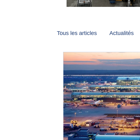
Vancouver et Zuri
Tous les articles
Actualités
Les tribunes de Gate7
a
Voyages
Reportages