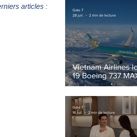
rniers articles :
Gate 7
28 juil.
2 min de lecture
Vietnam Airlines l
19 Boeing 737 MA
pour accélérer la
modernisation de 
flotte
Gate 7
16 juil.
2 min de lecture