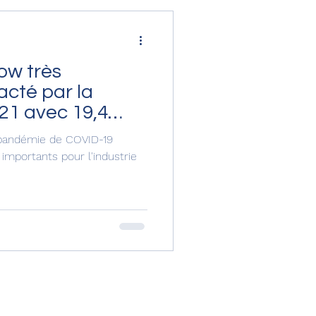
ow très
cté par la
21 avec 19,4
agers.
a pandémie de COVID-19
importants pour l'industrie