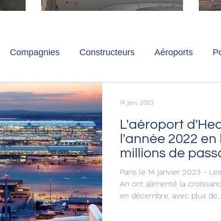
ch
Paris-Charles de Gaulle
l
p
s
Compagnies
Constructeurs
Aéroports
Po
lbum photo
Développement durable
Interviews
14 janv. 2023
L'aéroport d'He
l'année 2022 en
millions de pas
décembre.
Paris le 14 janvier 2023 - L
An ont alimenté la croissa
en décembre, avec plus de..