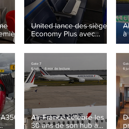
ine
United lance des sièges
A
remière
Economy Plus avec
à
siège central neutralisé
nsé à
Gate 7
Gat
6 juil.
6 min de lecture
6 jui
s A350
Air France célèbre les
D
30 ans de son hub à
p