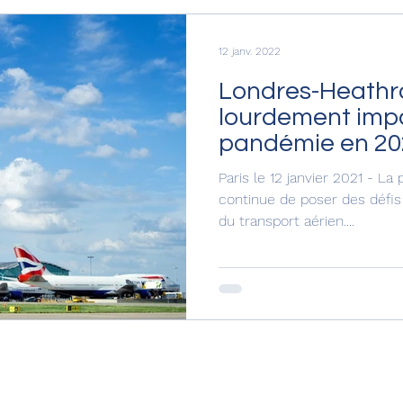
12 janv. 2022
Londres-Heathr
lourdement impa
pandémie en 20
millions de pass
Paris le 12 janvier 2021 - L
continue de poser des défis 
du transport aérien....