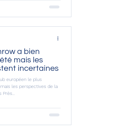
hrow a bien
'été mais les
tent incertaines
ub européen le plus
 mais les perspectives de la
demande restent incertaines Près...