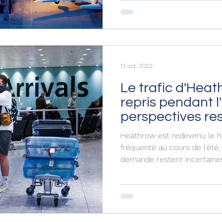
13 oct. 2022
Le trafic d'Heat
repris pendant l
perspectives res
Heathrow est redevenu le h
fréquenté au cours de l'été,