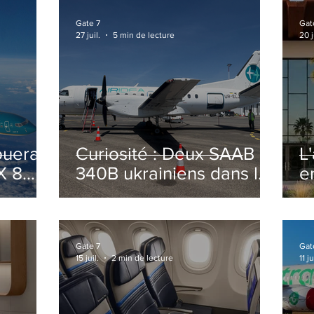
Gate 7
Gat
27 juil.
5 min de lecture
20 j
ouera
Curiosité : Deux SAAB
L
X 8
340B ukrainiens dans le
e
ciel Italien cet été
r
sa
T
o
Gate 7
Gat
15 juil.
2 min de lecture
11 ju