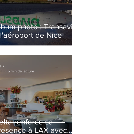
lbum photo : Transavia
 l'aéroport de Nice
e 7
l.
5 min de lecture
elta renforce sa
résence à LAX avec