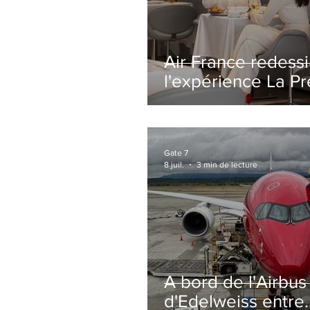
Air France redess
l'expérience La P
avec un salon
entièrement repe
Paris-CDG
Gate 7
8 juil.
3 min de lecture
A bord de l'Airbu
d'Edelweiss entre