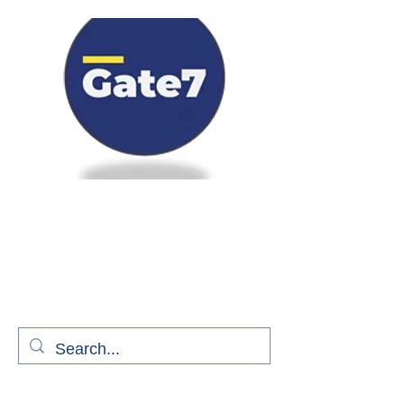
Bienvenue à bord de Gate7
le média qui fait décoller l'information
aérienne
S'abonner gratuitement pour