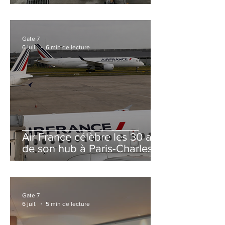
et Zurich
Gate 7
6 juil.
6 min de lecture
Air France célèbre les 30 ans
de son hub à Paris-Charles
de Gaulle
Gate 7
6 juil.
5 min de lecture