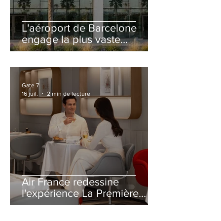
L'aéroport de Barcelone
engage la plus vaste
rénovation de son Terminal
2 depuis son ouverture
Gate 7
16 juil.
2 min de lecture
Air France redessine
l'expérience La Première
avec un salon entièrement
repensé à Paris-CDG