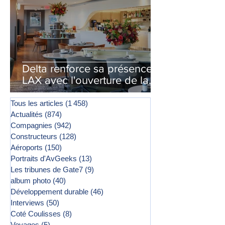
Delta renforce sa présence à
LAX avec l'ouverture de la
première phase d'un second
salon Delta One
Tous les articles
(1 458)
1 458 posts
Actualités
(874)
874 posts
Compagnies
(942)
942 posts
Constructeurs
(128)
128 posts
Aéroports
(150)
150 posts
Portraits d'AvGeeks
(13)
13 posts
Les tribunes de Gate7
(9)
9 posts
album photo
(40)
40 posts
Développement durable
(46)
46 posts
Interviews
(50)
50 posts
Coté Coulisses
(8)
8 posts
Voyages
(5)
5 posts