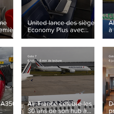
ine
United lance des sièges
A
remière
Economy Plus avec
à
siège central neutralisé
nsé à
Gate 7
Gat
6 juil.
6 min de lecture
6 jui
s A350
Air France célèbre les
D
30 ans de son hub à
p