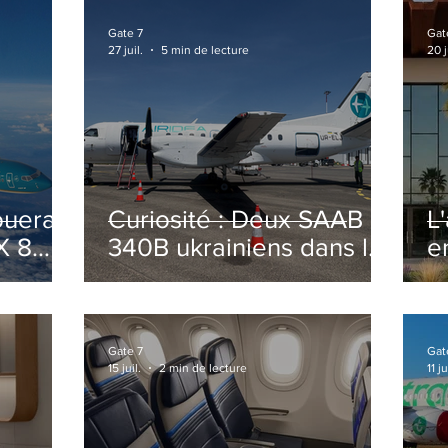
Gate 7
Gat
27 juil.
5 min de lecture
20 j
ouera
Curiosité : Deux SAAB
L
X 8
340B ukrainiens dans le
e
ciel Italien cet été
r
sa
T
o
Gate 7
Gat
15 juil.
2 min de lecture
11 ju