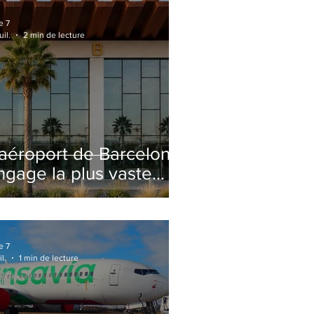
e 7
uil.
2 min de lecture
'aéroport de Barcelone
ngage la plus vaste
énovation de son
erminal 2 depuis son
uverture
e 7
il.
1 min de lecture