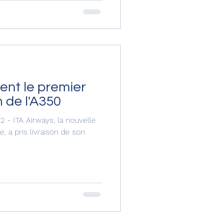
tion de la commande marque
 IndiGo, qui se prépare à
onal long-courrier, en
important et l'efficacité de
ent le premier
n de l'A350
2 - ITA Airways, la nouvelle
, a pris livraison de son