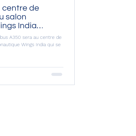
u centre de
du salon
ngs India
irbus A350 sera au centre de
ronautique Wings India qui se