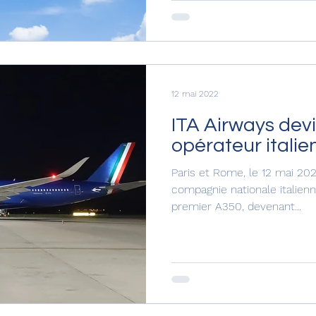
appareils. Cette augmenta
un tournant stratégique pour
pénétrer le marché internati
exploitant le rayon d'action 
l'A3
12 mai 2022
ITA Airways devi
opérateur italie
Paris et Rome, le 12 mai 202
compagnie nationale italienne
premier A350, devenant...