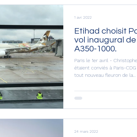
1 avr. 2022
Etihad choisit P
vol inaugural de
A350-1000.
Paris le 1er avril - Christo
étaient conviés à Paris-CDG 
tout nouveau fleuron de la...
24 mars 2022