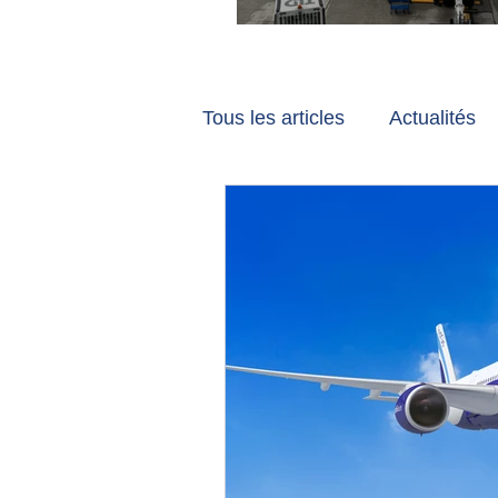
Vancouver et Zuri
Tous les articles
Actualités
Les tribunes de Gate7
a
Voyages
Reportages