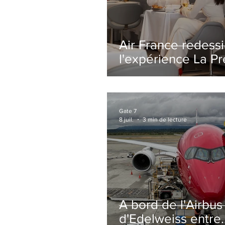
Air France redess
l'expérience La P
avec un salon
entièrement repe
Paris-CDG
Gate 7
8 juil.
3 min de lecture
A bord de l'Airbu
d'Edelweiss entre