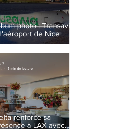
lbum photo : Transavia
 l'aéroport de Nice
e 7
l.
5 min de lecture
elta renforce sa
résence à LAX avec