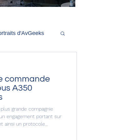
'ouverture de la
remière phase d'un
econd salon Delta One
rtraits d'AvGeeks
Coté Coulisses
ne commande
bus A350
s
la plus grande compagnie
é un engagement portant sur
t ainsi un protocole
commande ferme. Cela porte
350 de la compagnie à 60