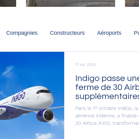
ch
Paris-Charles de Gaulle
l
p
s
Compagnies
Constructeurs
Aéroports
Po
lbum photo
Développement durable
Interviews
17 oct. 2025
Indigo passe u
ferme de 30 Air
supplémentaire
Paris le 17 octobre IndiGo, 
aérienne indienne, a finalis
30 Airbus A350, transforman
d'accord signé en juin en 
le total des commandes d'A