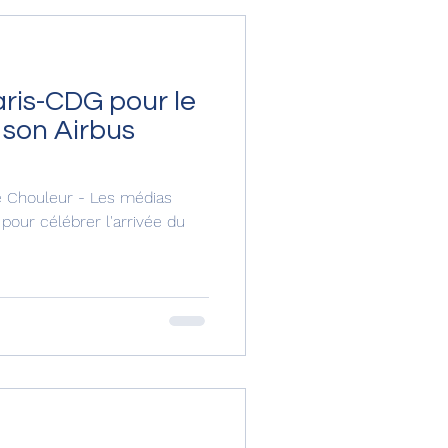
aris-CDG pour le
 son Airbus
phe Chouleur - Les médias
pour célébrer l'arrivée du