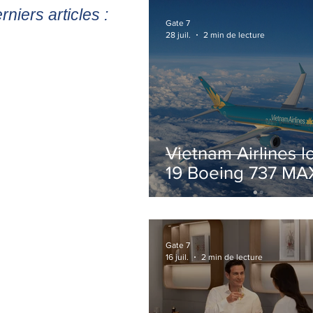
rniers articles :
Gate 7
28 juil.
2 min de lecture
Vietnam Airlines l
19 Boeing 737 MA
pour accélérer la
modernisation de 
flotte
Gate 7
16 juil.
2 min de lecture