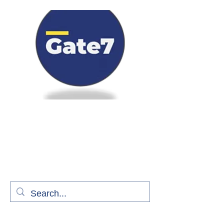
Bienvenue à bord de Gate7
le média qui fait décoller l'information
aérienne
S'abonner gratuitement pour