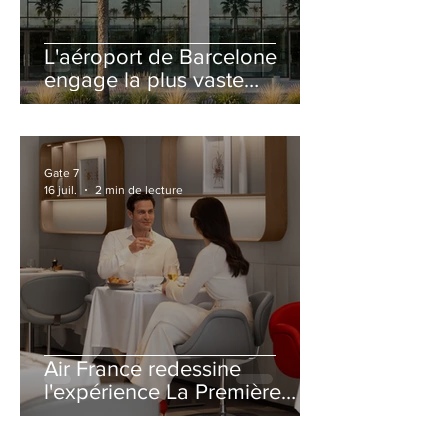
L'aéroport de Barcelone
engage la plus vaste
rénovation de son Terminal
2 depuis son ouverture
Gate 7
16 juil.
2 min de lecture
Air France redessine
l'expérience La Première
avec un salon entièrement
repensé à Paris-CDG