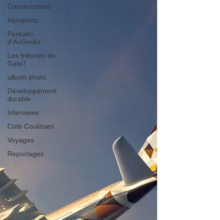
Constructeurs
Aéroports
Portraits
d'AvGeeks
Les tribunes de
Gate7
album photo
Développement
durable
Interviews
Coté Coulisses
Voyages
Reportages