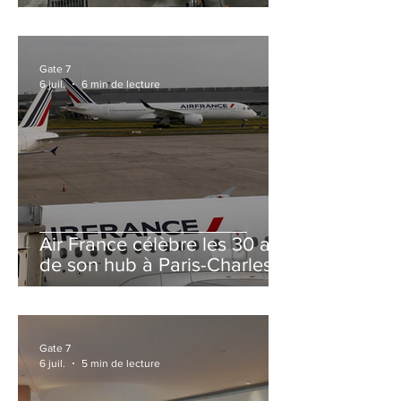
et Zurich
Gate 7
6 juil.
6 min de lecture
Air France célèbre les 30 ans
de son hub à Paris-Charles
de Gaulle
Gate 7
6 juil.
5 min de lecture