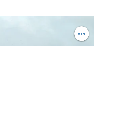
deux décennies après le lancement de sa
première liaison vers le pays, reliant Abou
Dabi à Paris en juin 2006. Ce qui a débuté
par six vols hebdomadaires s'est développé
parallèlement à la compagnie aérienne, qui
exploite aujourd'hui une flotte de 124
appareils desservant 118 destinations à
travers le monde. Vingt ans plus tard, la
compagnie connaît une nouvelle phase de
croissance, portée par