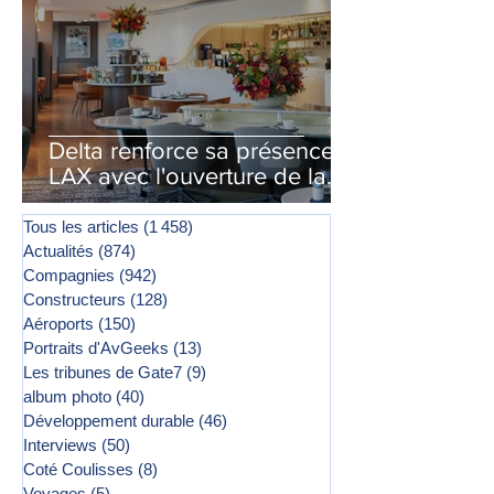
Delta renforce sa présence à
LAX avec l'ouverture de la
première phase d'un second
salon Delta One
Tous les articles
(1 458)
1 458 posts
Actualités
(874)
874 posts
Compagnies
(942)
942 posts
Constructeurs
(128)
128 posts
Aéroports
(150)
150 posts
Portraits d'AvGeeks
(13)
13 posts
Les tribunes de Gate7
(9)
9 posts
album photo
(40)
40 posts
Développement durable
(46)
46 posts
Interviews
(50)
50 posts
Coté Coulisses
(8)
8 posts
Voyages
(5)
5 posts