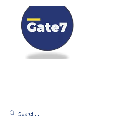
Bienvenue à bord de Gate7
le média qui fait décoller l'information
aérienne
S'abonner gratuitement pour