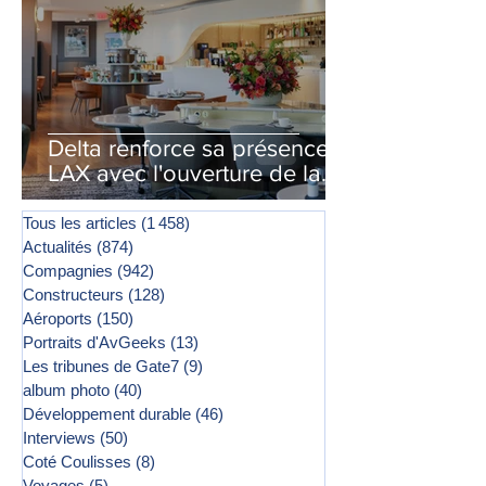
Delta renforce sa présence à
LAX avec l'ouverture de la
première phase d'un second
salon Delta One
Tous les articles
(1 458)
1 458 posts
Actualités
(874)
874 posts
Compagnies
(942)
942 posts
Constructeurs
(128)
128 posts
Aéroports
(150)
150 posts
Portraits d'AvGeeks
(13)
13 posts
Les tribunes de Gate7
(9)
9 posts
album photo
(40)
40 posts
Développement durable
(46)
46 posts
Interviews
(50)
50 posts
Coté Coulisses
(8)
8 posts
Voyages
(5)
5 posts