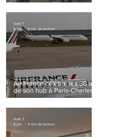
et Zurich
Gate 7
6 juil.
6 min de lecture
Air France célèbre les 30 ans
de son hub à Paris-Charles
de Gaulle
Gate 7
6 juil.
5 min de lecture