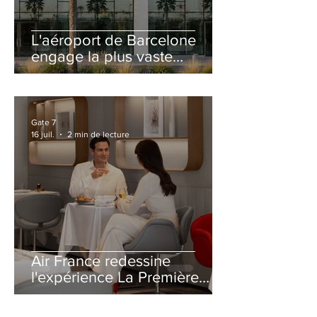
L'aéroport de Barcelone
engage la plus vaste
rénovation de son Terminal
2 depuis son ouverture
Gate 7
16 juil.
2 min de lecture
Air France redessine
l'expérience La Première
avec un salon entièrement
repensé à Paris-CDG