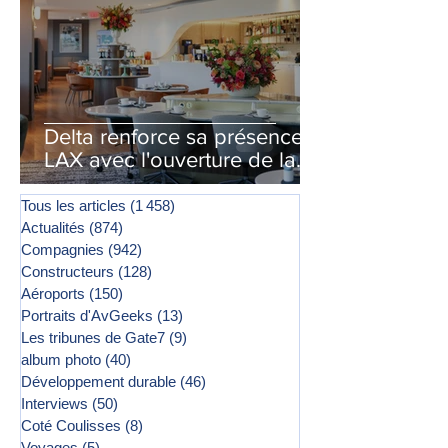
Delta renforce sa présence à
LAX avec l'ouverture de la
première phase d'un second
salon Delta One
Tous les articles
(1 458)
1 458 posts
Actualités
(874)
874 posts
Compagnies
(942)
942 posts
Constructeurs
(128)
128 posts
Aéroports
(150)
150 posts
Portraits d'AvGeeks
(13)
13 posts
Les tribunes de Gate7
(9)
9 posts
album photo
(40)
40 posts
Développement durable
(46)
46 posts
Interviews
(50)
50 posts
Coté Coulisses
(8)
8 posts
Voyages
(5)
5 posts