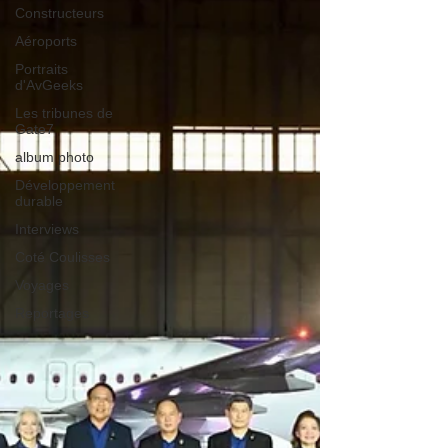
Constructeurs
Aéroports
Portraits
d'AvGeeks
Les tribunes de
Gate7
album photo
Développement
durable
Interviews
Coté Coulisses
Voyages
Reportages