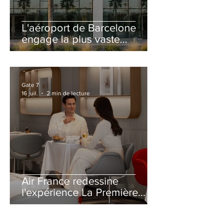
L'aéroport de Barcelone
engage la plus vaste
rénovation de son Terminal
2 depuis son ouverture
Gate 7
16 juil.
2 min de lecture
Air France redessine
l'expérience La Première
avec un salon entièrement
repensé à Paris-CDG