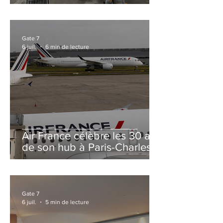
et Zurich
Gate 7
6 juil.
6 min de lecture
Air France célèbre les 30 ans
de son hub à Paris-Charles
de Gaulle
Gate 7
6 juil.
5 min de lecture