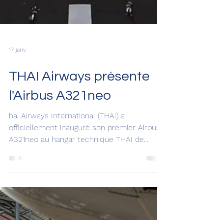
17 janv.
THAI Airways présente
l'Airbus A321neo
hai Airways International (THAI) a
officiellement inauguré son premier Airbus
A321neo au hangar technique THAI de
l'aéroport de Suvarnabhumi. Cet appareil
représente une nouvelle génération de
cabines conçues pour améliorer le confort
des passagers tout en favorisant l'efficacité