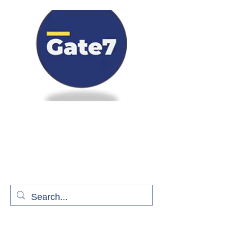
Bienvenue à bord de Gate7
le média qui fait décoller l'information
aérienne
S'abonner gratuitement pour