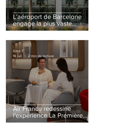
L'aéroport de Barcelone
engage la plus vaste
rénovation de son Terminal
2 depuis son ouverture
Gate 7
16 juil.
2 min de lecture
Air France redessine
l'expérience La Première
avec un salon entièrement
repensé à Paris-CDG