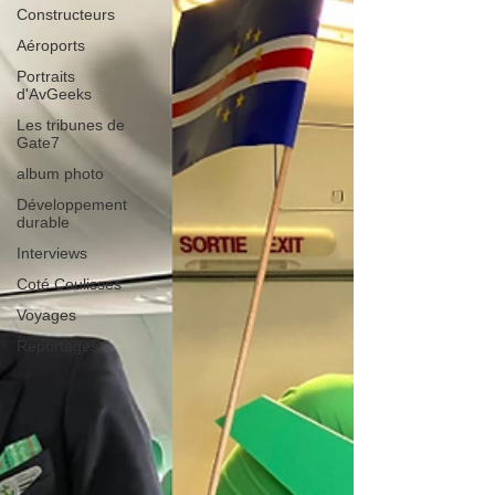
Constructeurs
Aéroports
Portraits
d'AvGeeks
Les tribunes de
Gate7
album photo
Développement
durable
Interviews
Coté Coulisses
Voyages
Reportages