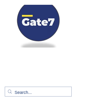
Bienvenue à bord de Gate7
le média qui fait décoller l'information
aérienne
S'abonner gratuitement pour