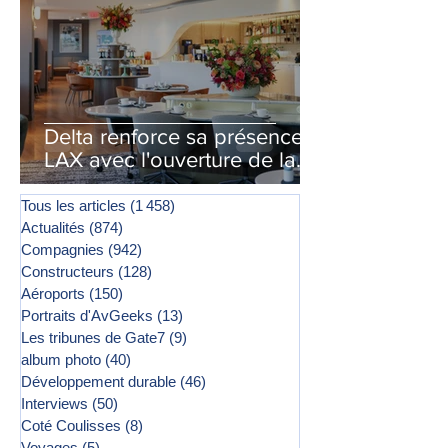
Delta renforce sa présence à
LAX avec l'ouverture de la
première phase d'un second
salon Delta One
Tous les articles
(1 458)
1 458 posts
Actualités
(874)
874 posts
Compagnies
(942)
942 posts
Constructeurs
(128)
128 posts
Aéroports
(150)
150 posts
Portraits d'AvGeeks
(13)
13 posts
Les tribunes de Gate7
(9)
9 posts
album photo
(40)
40 posts
Développement durable
(46)
46 posts
Interviews
(50)
50 posts
Coté Coulisses
(8)
8 posts
Voyages
(5)
5 posts