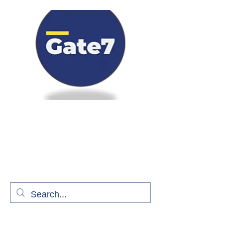
Bienvenue à bord de Gate7
le média qui fait décoller l'information
aérienne
S'abonner gratuitement pour