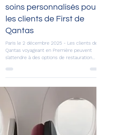
Excellence culinaire et
soins personnalisés pour
les clients de First de
Qantas
Paris le 2 décembre 2025 - Les clients de
Qantas voyageant en Première peuvent
s’attendre à des options de restauration
haut de gamme, des trousses de toilette
Aesop exclusives, du champagne Bollinger
et des pyjamas repensés. La compagnie
aérienne introduit en effet une série
d’améliorations dans sa cabine premium de
l’A380. La First de Qantas Déployées
progressivement sur l’ensemble du réseau
international de la compagnie aérienne à