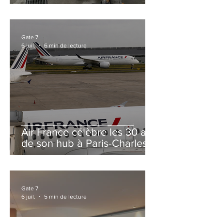
et Zurich
Gate 7
6 juil.
6 min de lecture
Air France célèbre les 30 ans
de son hub à Paris-Charles
de Gaulle
Gate 7
6 juil.
5 min de lecture