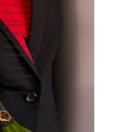
Constructeurs
Aéroports
Portraits
d'AvGeeks
Les tribunes de
Gate7
album photo
Développement
durable
Interviews
Coté Coulisses
Voyages
Reportages