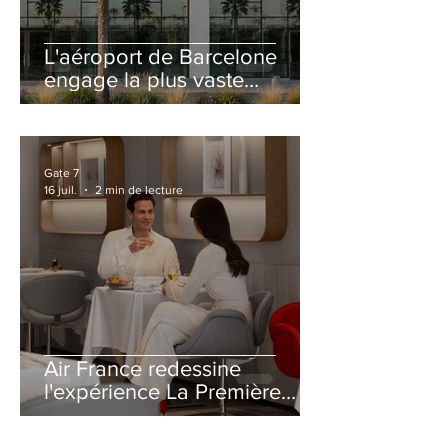
L'aéroport de Barcelone
engage la plus vaste
rénovation de son Terminal
2 depuis son ouverture
Gate 7
16 juil.
2 min de lecture
Air France redessine
l'expérience La Première
avec un salon entièrement
repensé à Paris-CDG