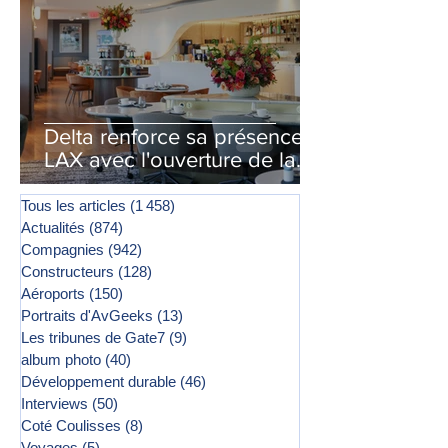
Delta renforce sa présence à
LAX avec l'ouverture de la
première phase d'un second
salon Delta One
Tous les articles
(1 458)
1 458 posts
Actualités
(874)
874 posts
Compagnies
(942)
942 posts
Constructeurs
(128)
128 posts
Aéroports
(150)
150 posts
Portraits d'AvGeeks
(13)
13 posts
Les tribunes de Gate7
(9)
9 posts
album photo
(40)
40 posts
Développement durable
(46)
46 posts
Interviews
(50)
50 posts
Coté Coulisses
(8)
8 posts
Voyages
(5)
5 posts