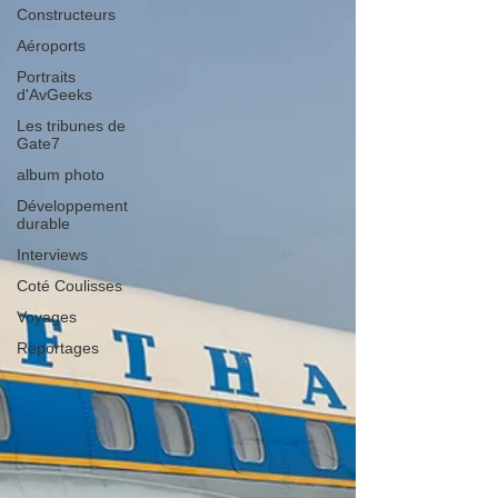
Constructeurs
Aéroports
Portraits
d'AvGeeks
Les tribunes de
Gate7
album photo
Développement
durable
Interviews
Coté Coulisses
Voyages
Reportages