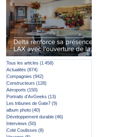
Delta renforce sa présence à
LAX avec l'ouverture de la
première phase d'un second
salon Delta One
Tous les articles
(1 458)
1 458 posts
Actualités
(874)
874 posts
Compagnies
(942)
942 posts
Constructeurs
(128)
128 posts
Aéroports
(150)
150 posts
Portraits d'AvGeeks
(13)
13 posts
Les tribunes de Gate7
(9)
9 posts
album photo
(40)
40 posts
Développement durable
(46)
46 posts
Interviews
(50)
50 posts
Coté Coulisses
(8)
8 posts
Voyages
(5)
5 posts