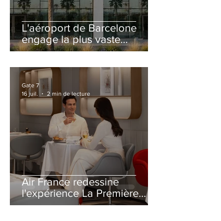
L'aéroport de Barcelone
engage la plus vaste
rénovation de son Terminal
2 depuis son ouverture
Gate 7
16 juil.
2 min de lecture
Air France redessine
l'expérience La Première
avec un salon entièrement
repensé à Paris-CDG