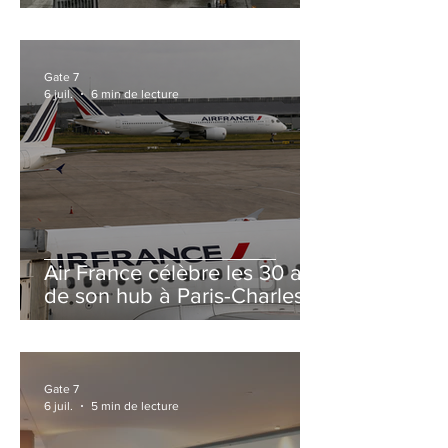
et Zurich
Gate 7
6 juil.
6 min de lecture
Air France célèbre les 30 ans
de son hub à Paris-Charles
de Gaulle
Gate 7
6 juil.
5 min de lecture