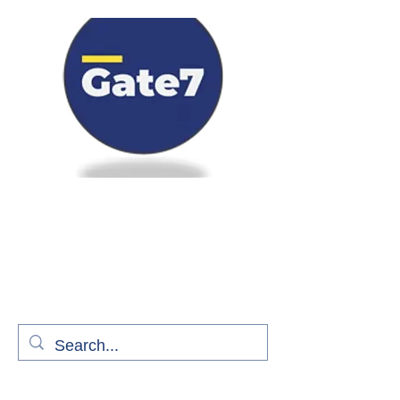
Bienvenue à bord de Gate7
le média qui fait décoller l'information
aérienne
S'abonner gratuitement pour