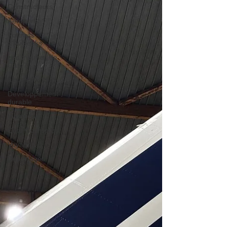
Constructeurs
Aéroports
Portraits
d'AvGeeks
Les tribunes de
Gate7
album photo
Développement
durable
Interviews
Coté Coulisses
Voyages
Reportages