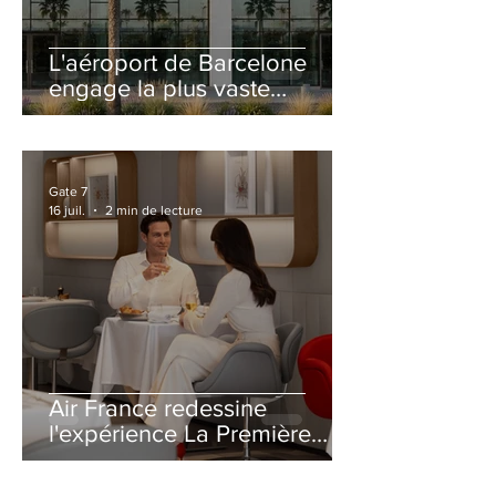
L'aéroport de Barcelone
engage la plus vaste
rénovation de son Terminal
2 depuis son ouverture
Gate 7
16 juil.
2 min de lecture
Air France redessine
l'expérience La Première
avec un salon entièrement
repensé à Paris-CDG