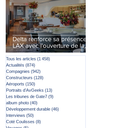
Delta renforce sa présence à
LAX avec l'ouverture de la
première phase d'un second
salon Delta One
Tous les articles
(1 458)
1 458 posts
Actualités
(874)
874 posts
Compagnies
(942)
942 posts
Constructeurs
(128)
128 posts
Aéroports
(150)
150 posts
Portraits d'AvGeeks
(13)
13 posts
Les tribunes de Gate7
(9)
9 posts
album photo
(40)
40 posts
Développement durable
(46)
46 posts
Interviews
(50)
50 posts
Coté Coulisses
(8)
8 posts
Voyages
(5)
5 posts