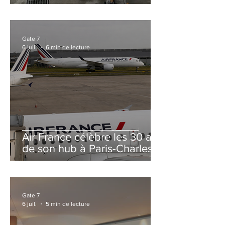
et Zurich
Gate 7
6 juil.
6 min de lecture
Air France célèbre les 30 ans
de son hub à Paris-Charles
de Gaulle
Gate 7
6 juil.
5 min de lecture