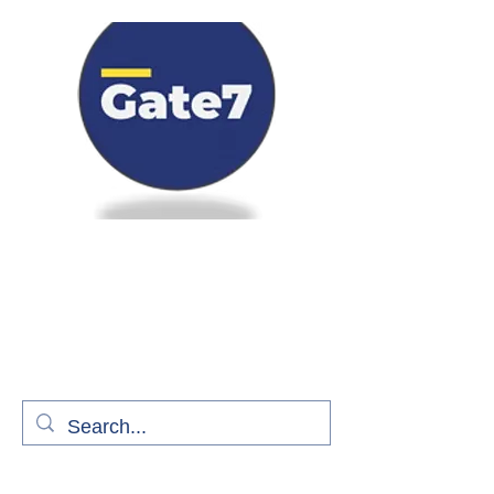
Bienvenue à bord de Gate7
le média qui fait décoller l'information
aérienne
S'abonner gratuitement pour