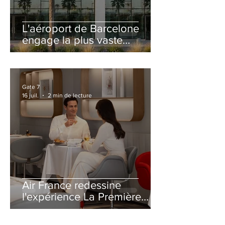
L'aéroport de Barcelone
engage la plus vaste
rénovation de son Terminal
2 depuis son ouverture
Gate 7
16 juil.
2 min de lecture
Air France redessine
l'expérience La Première
avec un salon entièrement
repensé à Paris-CDG