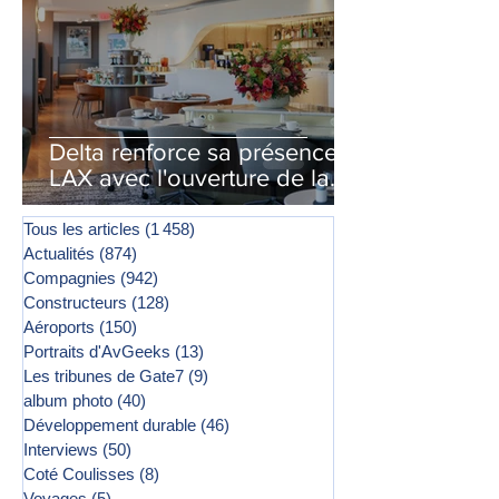
Delta renforce sa présence à
LAX avec l'ouverture de la
première phase d'un second
salon Delta One
Tous les articles
(1 458)
1 458 posts
Actualités
(874)
874 posts
Compagnies
(942)
942 posts
Constructeurs
(128)
128 posts
Aéroports
(150)
150 posts
Portraits d'AvGeeks
(13)
13 posts
Les tribunes de Gate7
(9)
9 posts
album photo
(40)
40 posts
Développement durable
(46)
46 posts
Interviews
(50)
50 posts
Coté Coulisses
(8)
8 posts
Voyages
(5)
5 posts