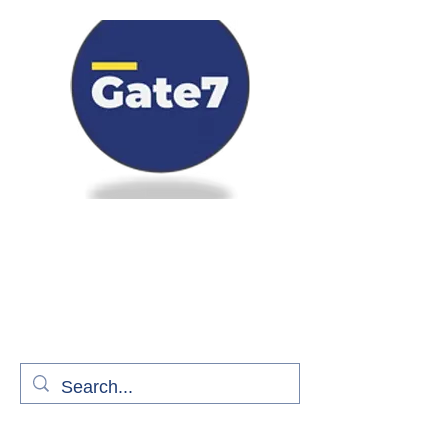
Bienvenue à bord de Gate7
le média qui fait décoller l'information
aérienne
S'abonner gratuitement pour