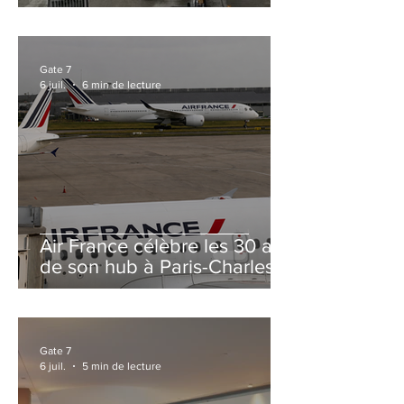
et Zurich
Gate 7
6 juil.
6 min de lecture
Air France célèbre les 30 ans
de son hub à Paris-Charles
de Gaulle
Gate 7
6 juil.
5 min de lecture