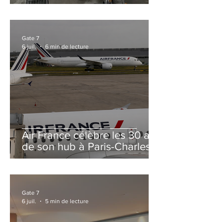
et Zurich
Gate 7
6 juil.
6 min de lecture
Air France célèbre les 30 ans
de son hub à Paris-Charles
de Gaulle
Gate 7
6 juil.
5 min de lecture