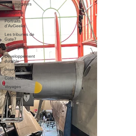
Constructeurs
Aéroports
Portraits
d'AvGeeks
Les tribunes de
Gate7
album photo
Développement
durable
Interviews
Coté Coulisses
Voyages
Reportages