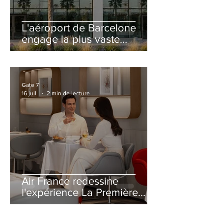
L'aéroport de Barcelone
engage la plus vaste
rénovation de son Terminal
2 depuis son ouverture
Gate 7
16 juil.
2 min de lecture
Air France redessine
l'expérience La Première
avec un salon entièrement
repensé à Paris-CDG