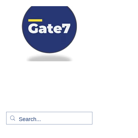
Bienvenue à bord de Gate7
le média qui fait décoller l'information
aérienne
S'abonner gratuitement pour