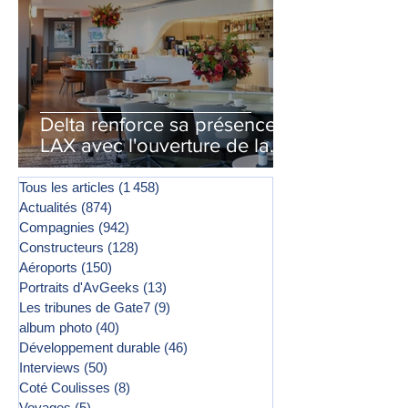
Delta renforce sa présence à
LAX avec l'ouverture de la
première phase d'un second
salon Delta One
Tous les articles
(1 458)
1 458 posts
Actualités
(874)
874 posts
Compagnies
(942)
942 posts
Constructeurs
(128)
128 posts
Aéroports
(150)
150 posts
Portraits d'AvGeeks
(13)
13 posts
Les tribunes de Gate7
(9)
9 posts
album photo
(40)
40 posts
Développement durable
(46)
46 posts
Interviews
(50)
50 posts
Coté Coulisses
(8)
8 posts
Voyages
(5)
5 posts