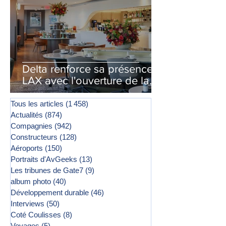
Delta renforce sa présence à
LAX avec l'ouverture de la
première phase d'un second
salon Delta One
Tous les articles
(1 458)
1 458 posts
Actualités
(874)
874 posts
Compagnies
(942)
942 posts
Constructeurs
(128)
128 posts
Aéroports
(150)
150 posts
Portraits d'AvGeeks
(13)
13 posts
Les tribunes de Gate7
(9)
9 posts
album photo
(40)
40 posts
Développement durable
(46)
46 posts
Interviews
(50)
50 posts
Coté Coulisses
(8)
8 posts
Voyages
(5)
5 posts