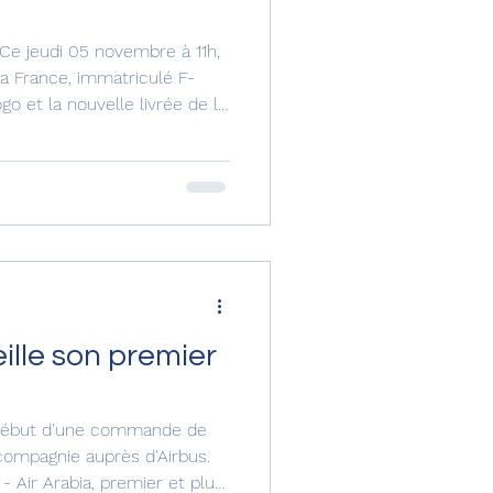
Ce jeudi 05 novembre à 11h,
a France, immatriculé F-
o et la nouvelle livrée de la
ort de Paris Orly. L’appareil, en
ectué son vol de livraison
e la filiale low-cost du Groupe
inauguration était organisée
es salariés de la compagnie
ille son premier
 début d'une commande de
 compagnie auprès d'Airbus.
 Air Arabia, premier et plus