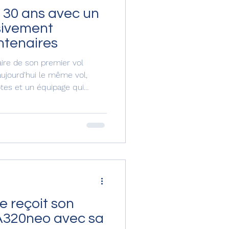
s 30 ans avec un
sivement
ntenaires
aire de son premier vol
ujourd'hui le même vol,
tes et un équipage qui
0 ans en novembre.
e reçoit son
A320neo avec sa