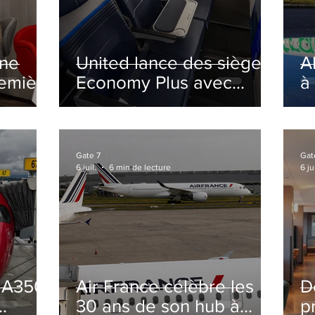
ine
United lance des sièges
A
remière
Economy Plus avec
à
siège central neutralisé
nsé à
Gate 7
Gat
6 juil.
6 min de lecture
6 jui
s A350
Air France célèbre les
D
30 ans de son hub à
p