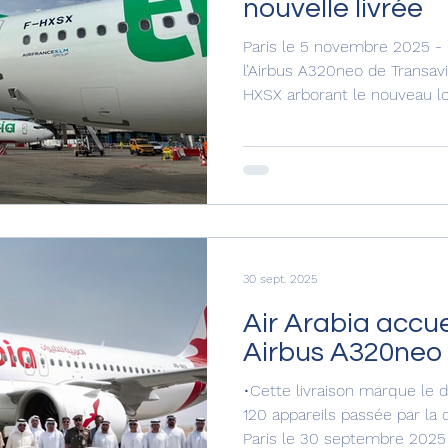
nouvelle livrée
Paris le 5 novembre 2025 - 
l’Airbus A320neo de Transavi
HXSX arborant le nouveau log
marque, est arrivé à l’aérop
provenance de Toulouse a eff
jusqu’à la base principale d
Air France. Une cérémonie d’
avec les représentants et l
et des média
30 sept. 2025
Air Arabia accue
Airbus A320neo
•Cette livraison marque le
120 appareils passée par la
Paris le 30 septembre 2025 -