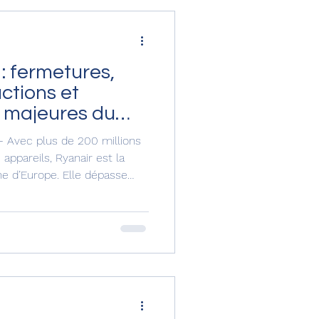
: fermetures,
ctions et
s majeures du
- Avec plus de 200 millions
appareils, Ryanair est la
pe. Elle dépasse
 groupes européens comme
r France–KLM. En 2025,
égie de croissance en Europe
néen , tout en arbitrant
on les coûts aéroportuaires
ée a été marquée par l’ann