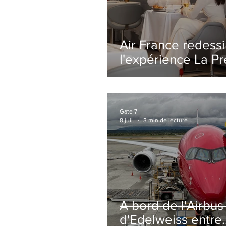
Air France redess
l'expérience La P
avec un salon
entièrement repe
Paris-CDG
Gate 7
8 juil.
3 min de lecture
A bord de l'Airbu
d'Edelweiss entre