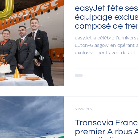
easyJet fête se
équipage exclu
composé de tre
easyJet a célébré l'annivers
Luton-Glasgow en opérant a
exclusivement avec des pilo
fêteront également leurs 3
5 nov. 2025
Transavia Franc
premier Airbus 