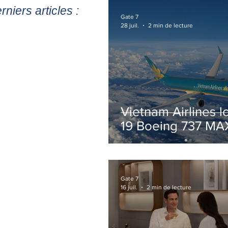
rniers articles :
Gate 7
28 juil.
2 min de lecture
Vietnam Airlines l
19 Boeing 737 MA
pour accélérer la
modernisation de 
flotte
Gate 7
16 juil.
2 min de lecture