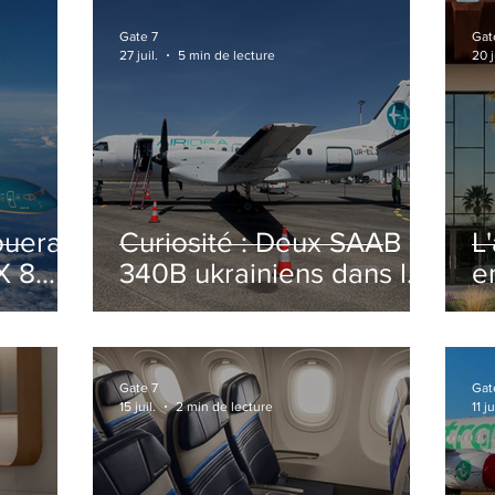
Gate 7
Gat
27 juil.
5 min de lecture
20 j
ouera
Curiosité : Deux SAAB
L
X 8
340B ukrainiens dans le
e
ciel Italien cet été
r
sa
T
o
Gate 7
Gat
15 juil.
2 min de lecture
11 ju