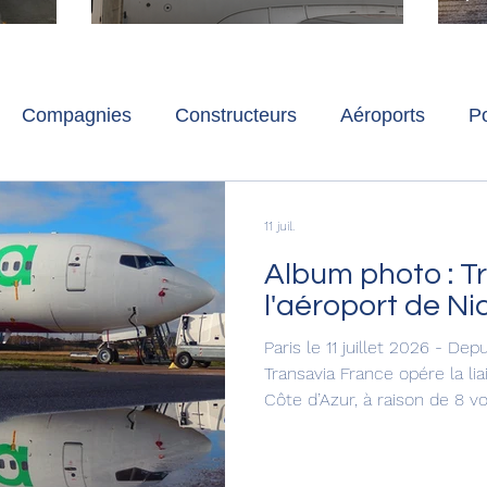
ch
Paris-Charles de Gaulle
l
p
s
Compagnies
Constructeurs
Aéroports
Po
lbum photo
Développement durable
Interviews
11 juil.
Album photo : T
l'aéroport de Ni
Paris le 11 juillet 2026 - De
Transavia France opére la lia
Côte d’Azur, à raison de 8 v
propose un album photos sig
L'occasion de découvrir une 
Transavia avec un autre regar