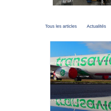
Vancouver et Zuri
Tous les articles
Actualités
Les tribunes de Gate7
a
Voyages
Reportages