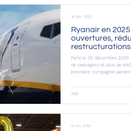
30 déc. 2025
Ryanair en 2025 
ouvertures, rédu
restructuration
réseau.
Paris le 30 décembre 2025 
de passagers et plus de 640 
première compagnie aérienne d’Euro
largement d’autres grands
Lufthansa Group, IAG, et Ai
Ryanair a poursuivi sa strat
et sur le pourtour méditerra
fortement ses capacités sel
et la fiscalité locale. L’ann
10 nov. 2025