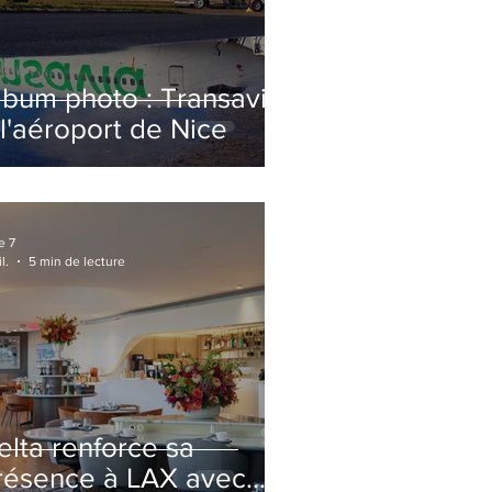
lbum photo : Transavia
 l'aéroport de Nice
e 7
l.
5 min de lecture
elta renforce sa
résence à LAX avec