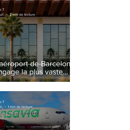
e 7
uil.
2 min de lecture
'aéroport de Barcelone
ngage la plus vaste
énovation de son
erminal 2 depuis son
uverture
e 7
il.
1 min de lecture