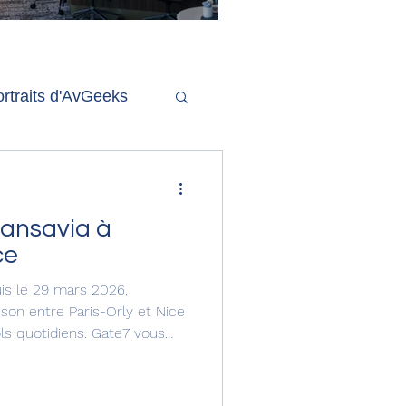
'ouverture de la
remière phase d'un
econd salon Delta One
rtraits d'AvGeeks
Coté Coulisses
ransavia à
ce
puis le 29 mars 2026,
ison entre Paris-Orly et Nice
ols quotidiens. Gate7 vous
né Christian Laugier.
partie de la flotte de
d. miroir miroir suis je le