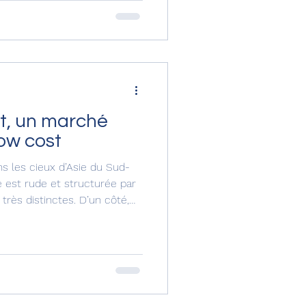
e Transavia se reflète dans
 Laugier Au départ de Paris
 de Nice seront opé
st, un marché
low cost
ns les cieux d’Asie du Sud-
e est rude et structurée par
rès distinctes. D’un côté,
i inondent le marché
s, démocratisant l’avion pour
De l’autre, des compagnies
e confort et les liaisons long-
uelques