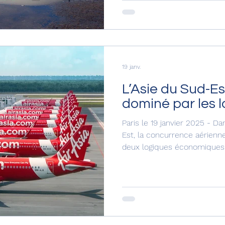
plus beau ? Un boieng 737 d
une flaque d'eau _ Christian
Orly, les vols à destination
19 janv.
L’Asie du Sud-E
dominé par les 
Paris le 19 janvier 2025 - Da
Est, la concurrence aérienn
deux logiques économiques t
des compagnies low cost qu
régional de sièges abordable
des millions de voyageurs. 
traditionnelles, dites legacy ou full service, qui misent
sur le prestige, le service, l
courrier. Ensemble, avec q